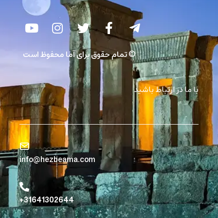
© تمام حقوق برای آما محفوظ است
با ما در ارتباط باشید
info@hezbeama.com
31641302644+