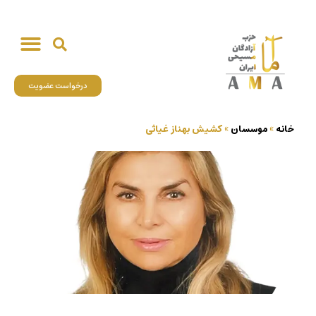
درخواست عضویت
خانه
»
موسسان
»
کشیش بهناز غیاثی