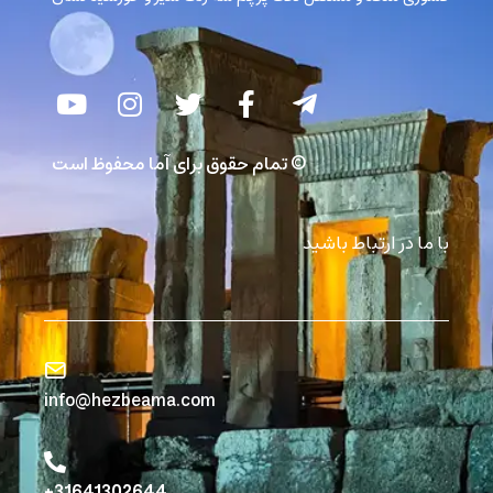
© تمام حقوق برای آما محفوظ است
با ما در ارتباط باشید
info@hezbeama.com
31641302644+