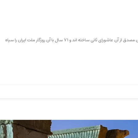
نویسنده: دکتر توماج آریان* روز ۲۸ مرداد ۱۳۳۲ روزی است که دوستداران مصدق از آن عاشورای ثانی ساخته اند و ۷۱ سال با آن روزگار ملت ایران را سیاه