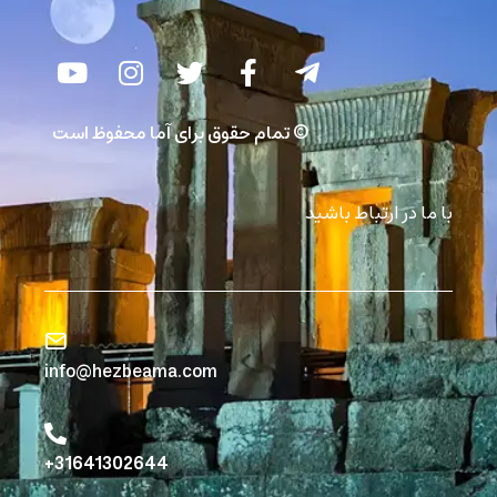
© تمام حقوق برای آما محفوظ است
با ما در ارتباط باشید
info@hezbeama.com
31641302644+