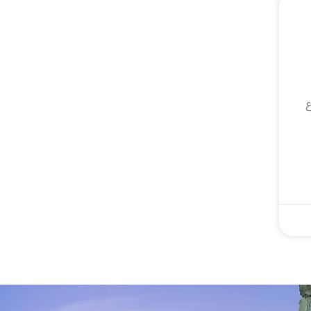
۴ساله نامشروع