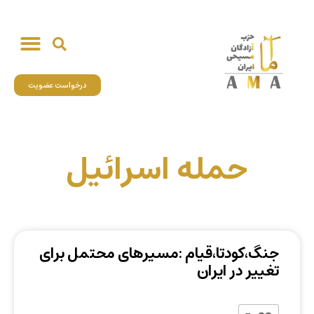
درخواست عضویت
حمله اسرائیل
جنگ،کودتا،قیام :مسیرهای محتمل برای
تغییر در ایران