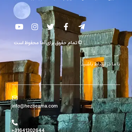
© تمام حقوق برای آما محفوظ است
با ما در ارتباط باشید
info@hezbeama.com
31641302644+